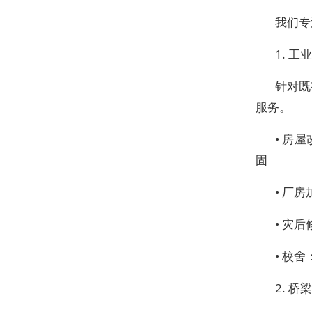
我们专
1. 
针对既
服务。
• 房
固
• 厂
• 灾
• 校
2. 