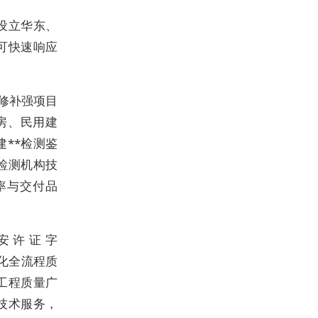
设立华东、
可快速响应
修补强项目
房、民用建
**检测鉴
检测机构技
率与交付品
Z安许证字
准化全流程质
工程质量广
技术服务，