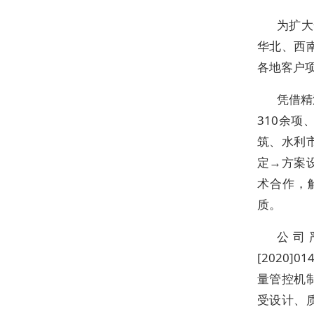
为扩大
华北、西
各地客户
凭借精
310余
筑、水利
定→方案
术合作，
质。
公司
[2020
量管控机
受设计、