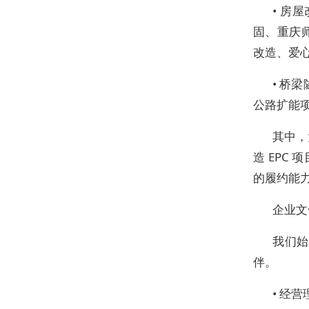
• 房
固、重庆
改造、爱
• 桥
公路扩能
其中，
造 EPC
的履约能
企业文
我们始
伴。
• 经