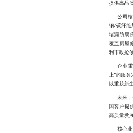
提供高品
公司核
钢/碳纤
堵漏防腐
覆盖房屋
利市政抢
企业秉
上”的服
以重获新
未来，
国客户提
高质量发
核心业