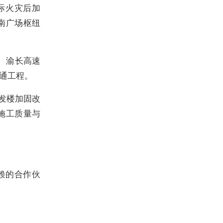
国际火灾后加
南广场枢纽
固、渝长高速
通工程。
研发楼加固改
的施工质量与
赖的合作伙