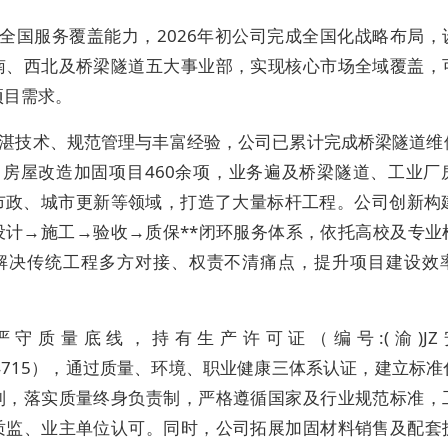
全国服务覆盖能力，2026年初公司完成全国化战略布局，
南、西北及桥梁隧道五大事业部，实现核心市场全域覆盖，
项目需求。
湛技术、规范管理与丰富经验，公司已累计完成桥梁隧道维
项、房屋改造加固项目460余项，业务遍及桥梁隧道、工业厂
市政、城市更新等领域，打造了大量标杆工程。公司创新构建
设计→施工→验收→质保**闭环服务体系，依托高校及专业
解决传统工程多方对接、权责不清痛点，提升项目建设效
严守质量底线，持有生产许可证（编号:(渝)J
]014715），通过质量、环境、职业健康三体系认证，建立标
制，落实质量终身负责制，严格遵循国家及行业规范标准，
质监、业主单位认可。同时，公司拓展加固材料销售及配套