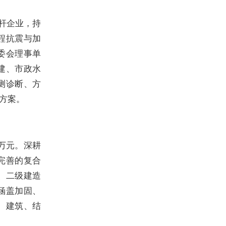
杆企业，持
程抗震与加
委会理事单
建、市政水
测诊断、方
方案。
0万元。深耕
完善的复合
、二级建造
，涵盖加固、
、建筑、结