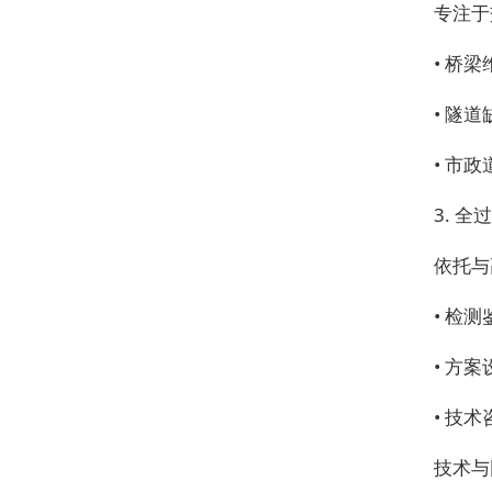
专注于
• 桥
• 隧
• 市
3. 
依托与
• 检
• 方
• 技
技术与