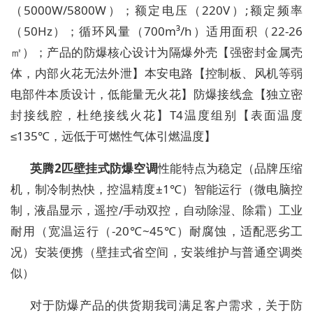
（5000W/5800W）；额定电压（220V）;额定频率
（50Hz）；循环风量（700m³/h）适用面积（22-26
㎡）；产品的防爆核心设计为隔爆外壳【强密封金属壳
体，内部火花无法外泄】本安电路【控制板、风机等弱
电部件本质设计，低能量无火花】防爆接线盒【独立密
封接线腔，杜绝接线火花】T4温度组别【表面温度
≤135℃，远低于可燃性气体引燃温度】
英腾2匹壁挂式防爆空调
性能特点为稳定（品牌压缩
机，制冷制热快，控温精度±1℃）智能运行（微电脑控
制，液晶显示，遥控/手动双控，自动除湿、除霜）工业
耐用（宽温运行（-20℃~45℃）耐腐蚀，适配恶劣工
况）安装便携（壁挂式省空间，安装维护与普通空调类
似）
对于防爆产品的供货期我司满足客户需求，关于防