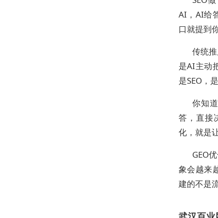
AI，AI
口就提到
传统推
是AI主
是SEO，
你知道
答，直接
化，就是让
GEO
象会越来
建的不是流
武汉百业