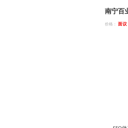
南宁百
面
价格：
SEO