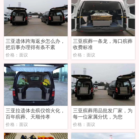
三亚遗体跨海返乡怎么办，
三亚殡葬一条龙，海口殡葬
把后事办理得有条不紊
收费标准
价格：面议
价格：面议
三亚拉遗体去殡仪馆火化，
三亚殡葬用品批发厂家，为
百年殡葬、天顺传孝
每一位家属分忧，为您
价格：面议
价格：面议