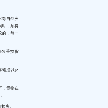
水等自然灾
损时，须将
轮的，每一
修复受损货
体碰撞以及
下，货物在
失。
分损失。