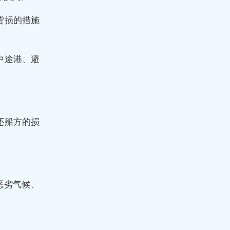
货损的措施
中途港、避
还船方的损
恶劣气候、