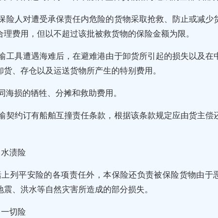
被保险人对遭受承保责任内危险的货物采取抢救、防止或减少
合理费用，但以不超过该批被救货物的保险金额为限。
运输工具遭遇海难后，在避难港由于卸货所引起的损失以及在
卸货、存仓以及运送货物所产生的特别费用。
共同海损的牺牲、分摊和救助费用。
运输契约订有船舶互撞责任条款，根据该条款规定应由货主偿
）水渍险
括上列平安险的各项责任外，本保险还负责被保险货物由于
地震、洪水等自然灾害所造成的部分损失。
）一切险