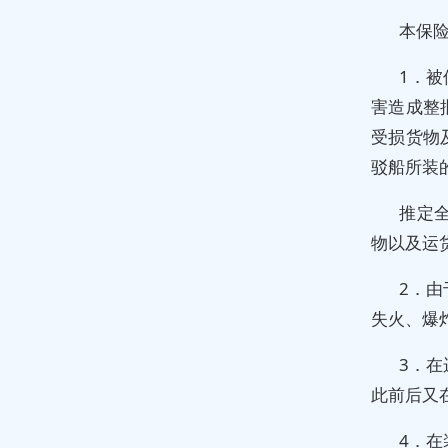
本保
1．
害造成整
受损货物
驳船所装
推定
物以及运
2．
失火、爆
3．
此前后又
4．