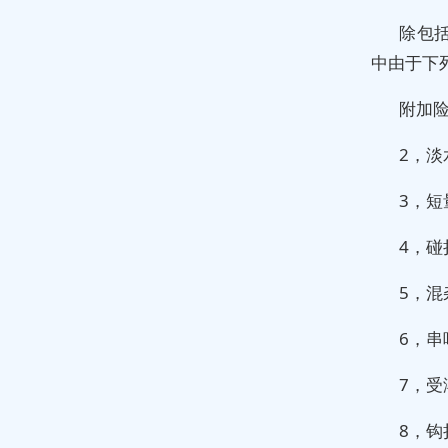
除包
中由于下
附加
2，淡
3，短
4，碰
5，混
6，串
7，受
8，钩