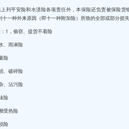
括上列平安险和水渍险各项责任外，本保险还负责被保险货
列十一种外来原因（即十一种附加险）所致的全部或部分损
险：1，偷窃、提货不着险
水、雨淋险
量险
损、破碎险
杂、沾污险
味险
潮受热险
损险