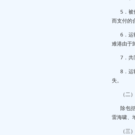
5．
而支付的
6．
难港由于
7．
8．
失。
（二
除包
雷海啸、
（三