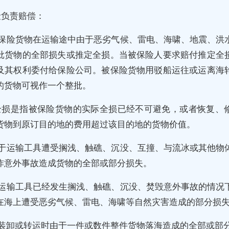
险负责赔偿：
被保险货物在运输途中由于恶劣气候、雷电、海啸、地震、洪
批货物的全部损失或推定全损。当被保险人要求赔付推定全
及其权利委付给保险公司。被保险货物用驳船运往或运离海
的货物可视作一个整批。
全损是指被保险货物的实际全损已经不可避免，或者恢复、
货物到原订目的地的费用超过该目的地的货物价值。
由于运输工具遭受搁浅、触礁、沉没、互撞、与流冰或其他物
炸意外事故造成货物的全部或部分损失。
在运输工具已经发生搁浅、触礁、沉没、焚毁意外事故的情况
在海上遭受恶劣气候、雷电、海啸等自然灾害造成的部分损
在装卸或转运时由于一件或数件整件货物落海造成的全部或部